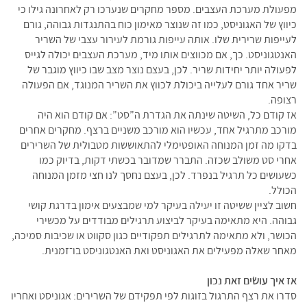
מפעולת מערכת העצבים. מספר מחקרים שנערכו רק לאחרונה גילו כי
כיווץ של האגוניסט, כמו זה שנוצר מאימון כוח בהתנגדות גבוהה, גורם
לעייפות שרירית שלו. אותה עייפות גורמת לעירור עצבי של השריר
האנטגוניסט. כך, אם מכווצים אותו מיד, מערכת העצבים יכולה לגייס
לפעולה יותר יחידות שריר. לכן, בעצם נוצר מצב שבו כיווץ מוגבר של
שריר אחד גורם לעלייה ביכולת לכווץ את השריר המנוגד, אם הפעולה
רצופה.
אז קודם כל, השיטה שינתה את הגדרת ה”סט”: אם קודם הוא היה
מורכב מתרגיל אחד, עכשיו הוא מורכב משניים ברצף. מחקרים אחרים
בדקו מה זמן המנוחה האופטימלי להתאוששות מטבולית של השרירים
אחרי סט משולב שכזה. התברר שמדובר בכשתי דקות, בדיוק כמו
כשעושים כל תרגיל בנפרד. לכן, בעצם נחסך לנו חצי מזמן המנוחה
הכולל.
חשוב לציין ששיטה זו יעילה בעיקר למי שמבצעים אימון בדרגת קושי
גבוהה. היא מתאימה בעיקר לביצוע תרגילים מבודדים על מכשירי
הכושר, ולא מתאימה לתרגילים תפקודיים כגון סקווט או שכיבות סמיכה,
מאחר שאלה מפעילים את האגוניסט ואת האנטגוניסט בו־זמנית.
אז איך עושים זאת נכון
סדרו את רצף התרגול בזוגות לפי תפקידם של השרירים: אגוניסט ואחריו