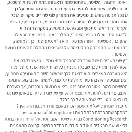
“אימון הזוגות”.
השיטה, שהתפרסמה לראשונה בתחילת שנות ה־2000,
זוכה בשנים האחרונות לתמיכה מדעית רחבה. היא מבוססת על כך
שבכל תנועה שעושים, מניעים את המפרק שני שרירים עיקריים, שכל
אחד מהם מבצע פעולה הפוכה.
לדוגמה: במרפק, בזמן כיפוף, השריר
הקדמי הדו־ראשי מתכווץ ומבצע את הפעולה, במקרה הזה הוא
ה”אגוניסט”, ואילו השריר האחורי, התלת־ראשי, מבצע את הפעולה
ההפוכה, הפשיטה, יישור המרפק, והוא ה”אנטגוניסט”. כך, למעשה,
בתנועת יישור המרפק תפקידיהם של השרירים מתחלפים לעומת תנועת
הכפיפה.
בין שני השרירים יש לאורך כל התרגיל יחסי גומלין. מי שמבקרת את
הפעילות ודואגת לכך שבכל רגע נתון כל שריר יעשה את המוטל עליו
היא מערכת העצבים. היא דואגת לכך שכאשר השריר האגוניסט מתכווץ,
האנטגוניסט יהיה בהרפיה מוחלטת על מנת לאפשר את ביצוע התנועה.
המשימה כמובן מסובכת יותר בזמן ביצוע תנועות מורכבות, אך מערכת
העצבים יודעת לווסת את עוצמות הכיווץ של שני השרירים באופן שנראה
לנו כאוטומטי, בלי שנחשוב על כך בכלל.
מתברר שניתן לייעל את אימון הכוח באמצעות המנגנון הזה. איך?
במחקר שהתפרסם בכתב העת The Journal of Strength and
Conditioning Research נבדקה שיטה המבוססת על הרעיון הזה בנוגע
לביצוע שני תרגילים מאוד פופולריים בחדר הכושר. קבוצת מתאמנים