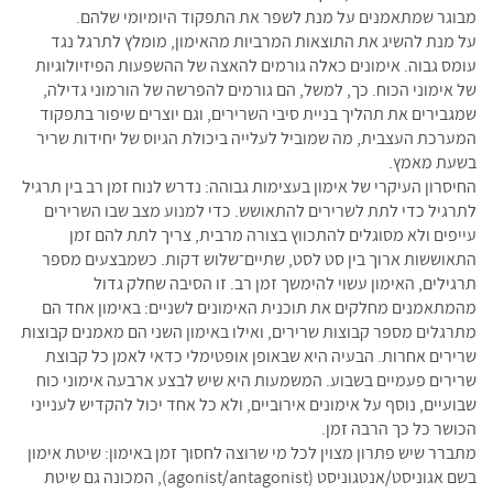
מבוגר שמתאמנים על מנת לשפר את התפקוד היומיומי שלהם.
על מנת להשיג את התוצאות המרביות מהאימון, מומלץ לתרגל נגד
עומס גבוה. אימונים כאלה גורמים להאצה של ההשפעות הפיזיולוגיות
של אימוני הכוח. כך, למשל, הם גורמים להפרשה של הורמוני גדילה,
שמגבירים את תהליך בניית סיבי השרירים, וגם יוצרים שיפור בתפקוד
המערכת העצבית, מה שמוביל לעלייה ביכולת הגיוס של יחידות שריר
בשעת מאמץ.
החיסרון העיקרי של אימון בעצימות גבוהה: נדרש לנוח זמן רב בין תרגיל
לתרגיל כדי לתת לשרירים להתאושש. כדי למנוע מצב שבו השרירים
עייפים ולא מסוגלים להתכווץ בצורה מרבית, צריך לתת להם זמן
התאוששות ארוך בין סט לסט, שתיים־שלוש דקות. כשמבצעים מספר
תרגילים, האימון עשוי להימשך זמן רב. זו הסיבה שחלק גדול
מהמתאמנים מחלקים את תוכנית האימונים לשניים: באימון אחד הם
מתרגלים מספר קבוצות שרירים, ואילו באימון השני הם מאמנים קבוצות
שרירים אחרות. הבעיה היא שבאופן אופטימלי כדאי לאמן כל קבוצת
שרירים פעמיים בשבוע. המשמעות היא שיש לבצע ארבעה אימוני כוח
שבועיים, נוסף על אימונים אירוביים, ולא כל אחד יכול להקדיש לענייני
הכושר כל כך הרבה זמן.
מתברר שיש פתרון מצוין לכל מי שרוצה לחסוך זמן באימון: שיטת אימון
בשם אגוניסט/אנטגוניסט (agonist/antagonist), המכונה גם שיטת