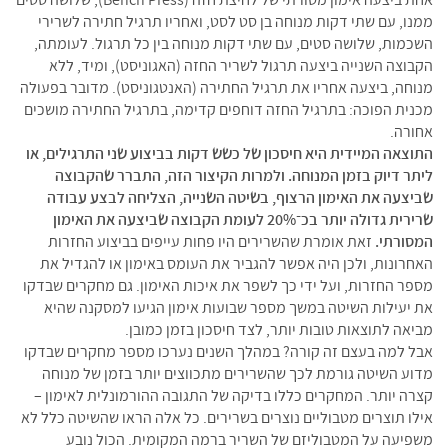
אחת ביצעה אימון מסורתי של לחיצת חזה (Bench Press), שלושה סטים
ממנו, עם שתי דקות מנוחה בן סט לסט, ואחריו תרגיל חתירה לשרירי
השכמות, שלושה סטים, עם שתי דקות מנוחה בין כל תרגול. לעומתה,
הקבוצה השנייה ביצעה תרגול לשריר החזה (האגוניסט), ומיד, ללא
מנוחה, ביצעה אחריו את תרגיל החתירה (האנטגוניסט). מדובר בפעולה
מכנית הפוכה: בתרגיל החזה דוחפים קדימה, בתרגיל החתירה מושכים
אחורה.
התוצאה המיידית היא חיסכון של כשש דקות בביצוע שני התרגילים, או
ליתר דיוק בזמן המנוחה. ולמרות הקיצור הזה, התברר שהקבוצה
שביצעה את האימון הרצוף, בשיטה השנייה, הצליחה לבצע עבודה
שרירית גדולה יותר בכ־20% לעומת הקבוצה שביצעה את האימון
המסורתי.
זאת אומרת שהשרירים היו פחות עייפים בביצוע החזרות
האחרונות, ולכן היה אפשר להגביר את העומס באימון או להגדיל את
מספר החזרות, ועל ידי כך לשפר את איכות האימון. גם מחקרים שבדקו
את יעילות השיטה במשך מספר שבועות אימון הגיעו למסקנה שהיא
מביאה לתוצאות טובות יותר, לצד חיסכון בזמן כמובן.
אבל למה בעצם זה קורה? במהלך השנים נערכו מספר מחקרים שבדקו
מדוע השיטה גורמת לכך שהשרירים מתכווצים יותר בזמן של מנוחה
קצרה יותר. המחקרים כללו בדיקה של התגובה ההורמונלית לאימון –
אילו תוצרים מטבוליים נוצרים בשרירים. כל אלה הראו שהשיטה כלל לא
משפיעה על המטבוליזם של השריר ברמה המקומית. הכול נובע