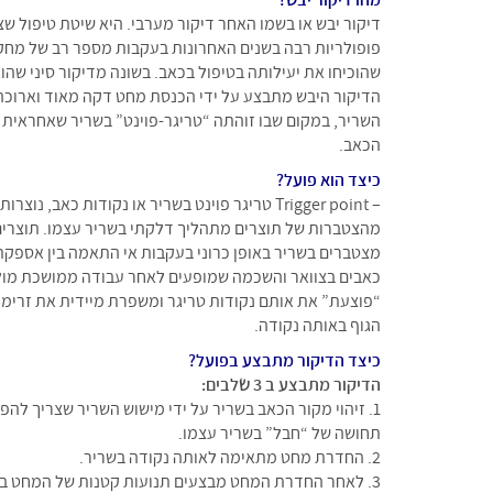
דיקור יבש או בשמו האחר דיקור מערבי. היא שיטת טיפול ש
פופולריות רבה בשנים האחרונות בעקבות מספר רב של מחקר
שהוכיחו את יעילותה בטיפול בכאב. בשונה מדיקור סיני שהו
הדיקור היבש מתבצע על ידי הכנסת מחט דקה מאוד וארוכה
השריר, במקום שבו זוהתה “טריגר-פוינט” בשריר שאחראית 
הכאב.
כיצד הוא פועל?
– Trigger point טריגר פוינט בשריר או נקודות כאב, נוצ
מהצטברות של תוצרים מתהליך דלקתי בשריר עצמו. תוצרי
מצטברים בשריר באופן כרוני בעקבות אי התאמה בין אספקת 
כאבים בצוואר והשכמה שמופעים לאחר עבודה ממושכת מו
“פוצעת” את אותם נקודות טריגר ומשפרת מיידית את זרימ
הגוף באותה נקודה.
כיצד הדיקור מתבצע בפועל?
הדיקור מתבצע ב 3 שלבים:
1. זיהוי מקור הכאב בשריר על ידי מישוש השריר שצריך להפ
תחושה של “חבל” בשריר עצמו.
2. החדרת מחט מתאימה לאותה נקודה בשריר.
3. לאחר החדרת המחט מבצעים תנועות קטנות של המחט בתו