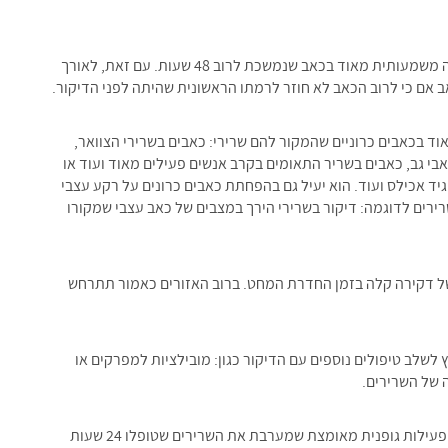
התגובה המיידית לאחר הדיקור היא הרגשה של הקלה וירידה משמעותית מאוד בכאב שנמשכת לרוב 48 שעות. עם זאת, לאורך
וד בכאבים כרוניים שהמקור להם שרירי: כאבים בשרירי הצוואר,
שכמות וכאבי גב, כאבים בשריר התאומים בקרב אנשים פעילים מאוד ועוד או
יד אכילס ועוד. הוא יעיל גם בהפחתת כאבים כרונים על רקע עצבי
ירים לדוגמה: דיקור בשרירי הירך במצבים של כאב עצבי שמקורו
של דקירה קלה בזמן החדרת המחט. ברוב האזורים כאמור תתרחש
ץ לשלב טיפולים נוספים עם הדיקור כגון: מובילציות למפרקים או
 של השרירים.
מכוון שהדיקור למעשה “פוצע” את השריר לא מומלץ לבצע פעילות גופנית מאומצת שמערבת את השרירים שטופלו 24 שעות