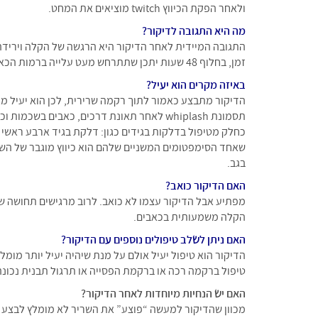
ולאחר הפקת הכיווץ twitch מוציאים את המחט.
מה היא התגובה לדיקור?
זמן, בחלוף 48 שעות יתכן שתתרחש מעט עלייה ברמות הכאב אם כי לרוב הכאב לא חוזר לרמתו הראשונית שהיתה לפני הדיקור.
באיזה מקרים הוא יעיל?
הדיקור מתבצע כאמור לתוך רקמה שרירית, לכן הוא יעיל מא
תסמונת whiplash לאחר תאונת דרכים, כאבים ב
כחלק מטיפול בדלקות בגידים כגון: דלקת בגיד ארבע ראשי ג
שאחד הסימפטומים המשניים שלהם הוא כיווץ מוגבר של השר
בגב.
האם הדיקור כואב?
מפתיע אבל הדיקור עצמו לא כואב. לרוב מרגישים תחושה 
הקלה משמעותית בכאבים.
האם ניתן לשלב טיפולים נוספים עם הדיקור?
הדיקור הוא טיפול יעיל אולם על מנת שיהיה יעיל יותר מומל
טיפול ברקמה רכה או ברקמת הפסייה או תרגול תבנית נכונה
האם יש הנחיות מיוחדות לאחר הדיקור?