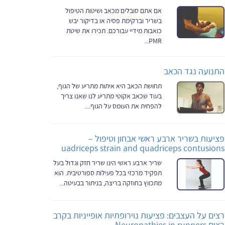
אם אתם סובלים מכאב ושיטות הטיפול
בשריר וברקימת פסיה או בדיקור יבש
כואבות מידיי עבורכם. תכירו את שיטת
PMR...
התנועה נגד הכאב
תחושת הכאב היא איתות מתריע של הגוף,
בעוד שכאב אקוטי מתריע לנו שאנו צריך
להפחית את העומס על הגוף....
פציעות בשריר ארבע ראשי אבחון וטיפול –
uadriceps strain and quadriceps contusions
שריר ארבע ראשי הינו שריר חזק וגדול בעל
תפקיד מרכזי בכל פעילות ספורטיבית. הוא
מתכווץ בחוזקה בריצה, בניתור בבעיטה...
רצים על העצבים: פציעות נוירופתיות אופייניות בקרב